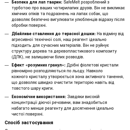
Безпека для лап тварин:
SafeMelt розроблений з
турботою про ваших чотирилапих друзів. Він не викликає
хімічних опіків та подразнень на лапах собак, що
дозволяє безпечно вигулювати улюбленців відразу після
обробки поверхні.
Дбайливе ставлення до терасної дошки:
На відміну від
агресивної технічної солі, наш реагент ідеально
підходить для сучасних матеріалів. Він не руйнує
структуру дерева та деревопластикового композиту
(ДПК), не залишаючи білих розводів.
Ефект «розумних гранул»:
Дрібні фіолетові кристали
рівномірно розподіляються по льоду. Навколо
кожного кристалу утворюється зона активного танення,
що дозволяє швидко очистити територію навіть від
товстого шару криги.
Економічне використання:
Завдяки високій
концентрації діючої речовини, вам знадобиться
набагато менше реагенту для досягнення ідеально
чистої поверхні.
Спосіб застосування