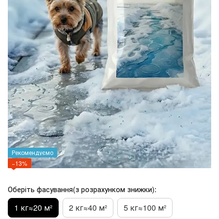
Рекомендуємо
−13%
Оберіть фасування(з розрахунком знижки):
1 кг≈20 м²
2 кг≈40 м²
5 кг≈100 м²