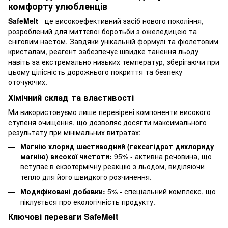
комфорту улюбленців
SafeMelt
- це високоефективний засіб нового покоління,
розроблений для миттєвої боротьби з ожеледицею та
сніговим настом. Завдяки унікальній формулі та фіолетовим
кристалам, реагент забезпечує швидке танення льоду
навіть за екстремально низьких температур, зберігаючи при
цьому цілісність дорожнього покриття та безпеку
оточуючих.
Хімічний склад та властивості
Ми використовуємо лише перевірені компоненти високого
ступеня очищення, що дозволяє досягти максимального
результату при мінімальних витратах:
Магнію хлорид шестиводний (гексагідрат дихлориду
магнію) високої чистоти:
95% - активна речовина, що
вступає в екзотермічну реакцію з льодом, виділяючи
тепло для його швидкого розчинення.
Модифіковані добавки:
5% - спеціальний комплекс, що
піклується про екологічність продукту.
Ключові переваги SafeMelt