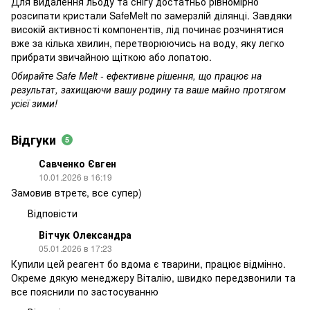
Для видалення льоду та снігу достатньо рівномірно
розсипати кристали SafeMelt по замерзлій ділянці. Завдяки
високій активності компонентів, лід починає розчинятися
вже за кілька хвилин, перетворюючись на воду, яку легко
прибрати звичайною щіткою або лопатою.
Обирайте Safe Melt - ефективне рішення, що працює на
результат, захищаючи вашу родину та ваше майно протягом
усієї зими!
Відгуки
5
Савченко Євген
10.01.2026 в 16:19
Замовив втретє, все супер)
Відповісти
Вітчук Олександра
05.01.2026 в 17:23
Купили цей реагент бо вдома є тварини, працює відмінно.
Окреме дякую менеджеру Віталію, швидко передзвонили та
все пояснили по застосуванню