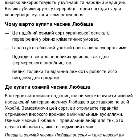
широко використовують у кулінарії та народній медицині.
Великі зубчики зручні у переробці – вони підходять для
консервації, сушіння, заморожування.
Чому варто купити часник Любаша
Це надійний озимий сорт української селекції,
перевірений у різних кліматичних умовах.
Гарантує стабільний урожай навіть після суворої зими.
Підходить як для невеликих ділянок, так і для
фермерського виробництва.
Великі головки та відмінна лежкість роблять його
вигідним для продажу.
Де купити озимий часник Любаша
В інтернет-магазинах садівництва ви можете купити якісний
посадковий матеріал часнику Любаша з доставкою по всій
Україні. Замовляючи цей сорт, ви отримаєте гарантію
отримання високого врожаю з мінімальними зусиллями.
Озимий часник Любаша – правильний вибір для тих, хто
цінує стабільність, якість і відмінний смак.
Посадіть озимий часник Любаша восени – і вже навесні ви