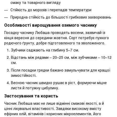
смаку та товарного вигляду
Стійкість до морозів і перепадів температури
Природна стійкість до більшості грибкових захворювань
Особливості вирощування озимого часнику
Посадку часнику Любаша проводять восени, зазвичай із
кінця вересня до середини жовтня. Сорт потребує пухкого
родючого ґрунту, добре підготовленого та зволоженого.
Зубчики саджають на глибину 5–7 см.
Відстань між рядами – 20–25 см, між зубчиками – 10–12
см.
Після посадки грядки бажано замульчувати для кращої
зимостійкості.
Весною часник швидко рушає в ріст, формуючи міцне
листя й потужну цибулину.
Застосування та користь
Часник Любаша має не лише відмінні смакові якості, а й
цінні лікувальні властивості. Завдяки високому вмісту
ефірних олій, вітамінів і корисних мікроелементів, його