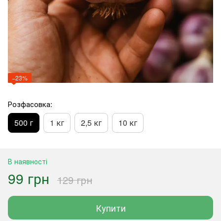
−23%
Розфасовка:
500 г
1 кг
2,5 кг
10 кг
В наявності
99 грн
129 грн
Купити