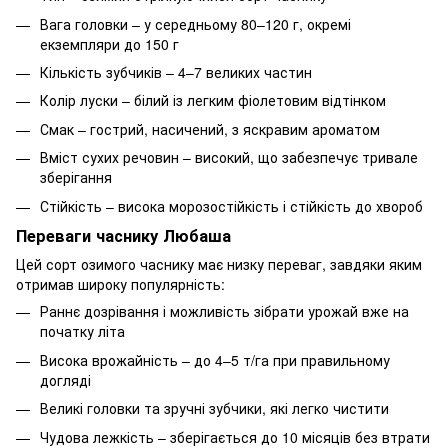
Вага головки – у середньому 80–120 г, окремі
екземпляри до 150 г
Кількість зубчиків – 4–7 великих частин
Колір луски – білий із легким фіолетовим відтінком
Смак – гострий, насичений, з яскравим ароматом
Вміст сухих речовин – високий, що забезпечує тривале
зберігання
Стійкість – висока морозостійкість і стійкість до хвороб
Переваги часнику Любаша
Цей сорт озимого часнику має низку переваг, завдяки яким
отримав широку популярність:
Раннє дозрівання і можливість зібрати урожай вже на
початку літа
Висока врожайність – до 4–5 т/га при правильному
догляді
Великі головки та зручні зубчики, які легко чистити
Чудова лежкість – зберігається до 10 місяців без втрати