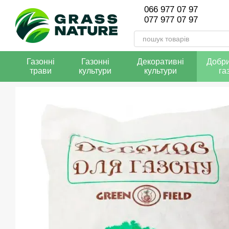
Перейти до основного контенту
066 977 07 97
077 977 07 97
Газонні
Газонні
Декоративні
Добри
трави
культури
культури
га