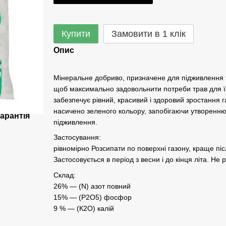
Купити
Замовити в 1 клік
Опис
Мінеральне добриво, призначене для підживлення т
щоб максимально задовольнити потреби трав для ї
забезпечує рівний, красивий і здоровий зростання 
насичено зеленого кольору, запобігаючи утворенню б
арантія
підживлення.
Застосування:
рівномірно Розсипати по поверхні газону, краще п
Застосовується в період з весни і до кінця літа. Не
Склад:
26% — (N) азот повний
15% — (Р2О5) фосфор
9 % — (К2О) калій