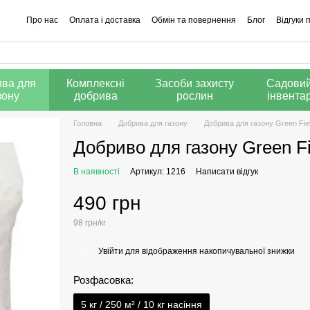
Про нас
Оплата і доставка
Обмін та повернення
Блог
Відгуки 
Калькулятор добрив
ва для
Комплексні
Засоби захисту
Садови
зону
добрива
рослин
інвента
Головна
Добрива для газону
Добрива для газону Green Fie
Добриво для газону Green Fie
В наявності
Артикул: 1216
Написати відгук
490 грн
98 грн/кг
Увійти
для відображення накопичувальної знижки
%
Розфасовка:
5 кг / 250 м² / 10 кг насіння