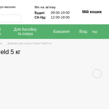
Ми на зв'язку
про магазин
Мій кошик
Будні:
09:00-19:00
Сб-Нд:
12:00-18:00
й
Для басейну
Бажання
Вхід
Укр
р
та озера
ld
Добриво для газону Green Field 5 кг
ld 5 кг