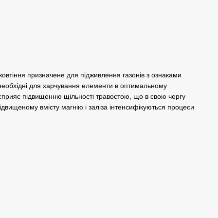
жовтіння призначене для підживлення газонів з ознаками
 необхідні для харчування елементи в оптимальному
 сприяє підвищенню щільності травостою, що в свою чергу
ідвищеному вмісту магнію і заліза інтенсифікуються процеси