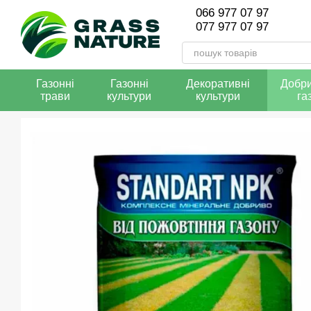
Перейти до основного контенту
066 977 07 97
077 977 07 97
Газонні
Газонні
Декоративні
Добри
трави
культури
культури
га