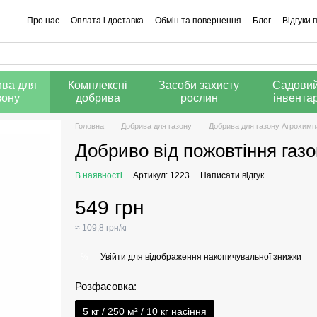
Про нас
Оплата і доставка
Обмін та повернення
Блог
Відгуки 
Калькулятор добрив
ва для
Комплексні
Засоби захисту
Садови
зону
добрива
рослин
інвента
Головна
Добрива для газону
Добрива для газону Агрохимп
Добриво від пожовтіння газо
В наявності
Артикул: 1223
Написати відгук
549 грн
≈ 109,8 грн/кг
Увійти
для відображення накопичувальної знижки
%
Розфасовка:
5 кг / 250 м² / 10 кг насіння