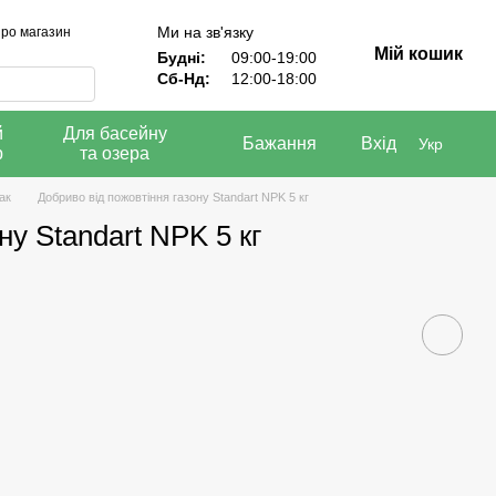
Ми на зв'язку
про магазин
Мій кошик
Будні:
09:00-19:00
Сб-Нд:
12:00-18:00
й
Для басейну
Бажання
Вхід
Укр
р
та озера
ак
Добриво від пожовтіння газону Standart NPK 5 кг
ну Standart NPK 5 кг