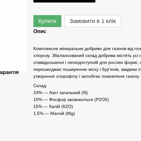
Купити
Замовити в 1 клік
Опис
Комплексне мінеральне добриво для газонів від по
хлорозу. Збалансований склад добрива містять усі
співвідношенні і легкодоступній для рослин формі,
перешкоджає поширенню моху і бур'янів, завдяки п
арантія
утворення хлорофілу і запобігає пожовтіння газону.
Склад:
24% — Азот загальний (N)
10% — Фосфор засвоюється (Р2О5)
15% — Калій (К2О)
1,5% — Магній (Mg)