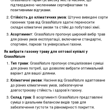
підтверджено численними сертифікатами та
позитивними відгуками.
Стійкість до кліматичних умов
: Штучно виведені сорти
газонних трав від GrassNature здатні переносити
складні кліматичні умови та стійкі до побутової хімії.
Асортимент
: GrassNature пропонує широкий вибір трав
для різних умов експлуатації, включаючи стандартні,
спортивні, паркові та універсальні газони.
Як вибрати газонну траву для оптової купівлі у
GrassNature
Тип трави
: GrassNature пропонує спеціалізовані суміші
для різних потреб, що дозволяє вибрати оптимальний
варіант для вашої ділянки.
Кліматичні умови
: Насіння від GrassNature адаптоване
до різних кліматичних умов, забезпечуючи
довгострокову стійкість і здоров’я газону.
Склад трав
: В асортименті GrassNature представлені
суміші з ідеальним балансом видів трав для
забезпечення густоти та рівномірності покриття.