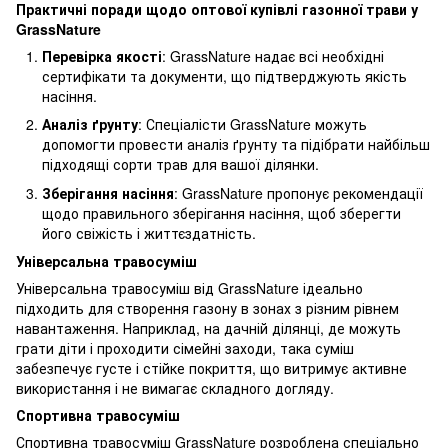
Практичні поради щодо оптової купівлі газонної трави у
GrassNature
Перевірка якості
: GrassNature надає всі необхідні
сертифікати та документи, що підтверджують якість
насіння.
Аналіз ґрунту
: Спеціалісти GrassNature можуть
допомогти провести аналіз ґрунту та підібрати найбільш
підходящі сорти трав для вашої ділянки.
Зберігання насіння
: GrassNature пропонує рекомендації
щодо правильного зберігання насіння, щоб зберегти
його свіжість і життєздатність.
Універсальна травосуміш
Універсальна травосуміш від GrassNature ідеально
підходить для створення газону в зонах з різним рівнем
навантаження. Наприклад, на дачній ділянці, де можуть
грати діти і проходити сімейні заходи, така суміш
забезпечує густе і стійке покриття, що витримує активне
використання і не вимагає складного догляду.
Спортивна травосуміш
Спортивна травосуміш GrassNature розроблена спеціально