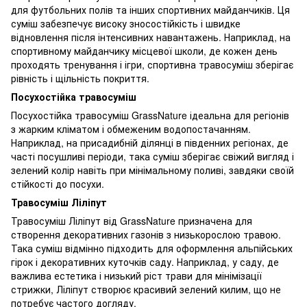
для футбольних полів та інших спортивних майданчиків. Ця
суміш забезпечує високу зносостійкість і швидке
відновлення після інтенсивних навантажень. Наприклад, на
спортивному майданчику місцевої школи, де кожен день
проходять тренування і ігри, спортивна травосуміш зберігає
рівність і щільність покриття.
Посухостійка травосуміш
Посухостійка травосуміш GrassNature ідеальна для регіонів
з жарким кліматом і обмеженим водопостачанням.
Наприклад, на присадибній ділянці в південних регіонах, де
часті посушливі періоди, така суміш зберігає свіжий вигляд і
зелений колір навіть при мінімальному поливі, завдяки своїй
стійкості до посухи.
Травосуміш Ліліпут
Травосуміш Ліліпут від GrassNature призначена для
створення декоративних газонів з низькорослою травою.
Така суміш відмінно підходить для оформлення альпійських
гірок і декоративних куточків саду. Наприклад, у саду, де
важлива естетика і низький ріст трави для мінімізації
стрижки, Ліліпут створює красивий зелений килим, що не
потребує частого догляду.