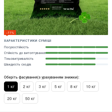
−11%
ХАРАКТЕРИСТИКИ СУМІШІ
Посухостійкість
Стійкість до витоптування
Тіньовитривалість
Швидкість сходів
Оберіть фасування(з урахуванням знижки):
1 кг
2 кг
3 кг
5 кг
8 кг
10 кг
20 кг
50 кг