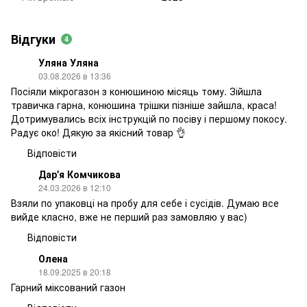
Відгуки
4
Уляна Уляна
03.08.2026 в 13:36
Посіяли мікрогазон з конюшиною місяць тому. Зійшла
травичка гарна, конюшина трішки пізніше зайшла, краса!
Дотримувались всіх інструкцій по посіву і першому покосу.
Радує око! Дякую за якісний товар 👌
Відповісти
Дар'я Комчикова
24.03.2026 в 12:10
Взяли по упаковці на пробу для себе і сусідів. Думаю все
вийде класно, вже не перший раз замовляю у вас)
Відповісти
Олена
18.09.2025 в 20:18
Гарний міксований газон