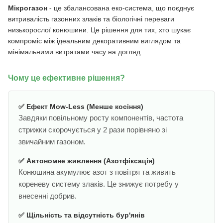
Мікрогазон
- це збалансована еко-система, що поєднує
витривалість газонних злаків та біологічні переваги
низькорослої конюшини. Це рішення для тих, хто шукає
компроміс між ідеальним декоративним виглядом та
мінімальними витратами часу на догляд.
Чому це ефективне рішення?
✅ Ефект Mow-Less (Менше косіння)
Завдяки повільному росту компонентів, частота
стрижки скорочується у 2 рази порівняно зі
звичайним газоном.
✅ Автономне живлення (Азотфіксація)
Конюшина акумулює азот з повітря та живить
кореневу систему злаків. Це знижує потребу у
внесенні добрив.
✅ Щільність та відсутність бур'янів