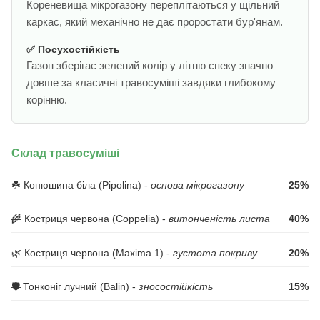
Кореневища мікрогазону переплітаються у щільний
каркас, який механічно не дає проростати бур'янам.
✅ Посухостійкість
Газон зберігає зелений колір у літню спеку значно
довше за класичні травосуміші завдяки глибокому
корінню.
Склад травосуміші
☘️ Конюшина біла (Pipolina) -
основа мікрогазону
25%
🌾 Костриця червона (Coppelia) -
витонченість листа
40%
🌿 Костриця червона (Maxima 1) -
густота покриву
20%
🛡️ Тонконіг лучний (Balin) -
зносостійкість
15%