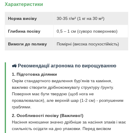
Характеристики
Норма висіву
30-35 г/м² (1 кг на 30 м²)
Глибина посіву
0,5 – 1 см (суворо поверхнево)
Вимоги до поливу
Помірні (висока посухостійкість)
🚜 Рекомендації агронома по вирощуванню
1. Підготовка ділянки
Окрім стандартного видалення бур'янів та каміння,
важливо створити дрібнокомкувату структуру ґрунту.
Поверхня має бути твердою (щоб нога не
провалювалася), але верхній шар (1-2 см) - розпушеним
граблями.
2. Особливості посіву (Важливо!)
Насіння конюшини значно дрібніше за насіння злаків і має
схильність осідати на дно упаковки. Перед висівом