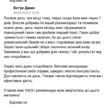
Відповісти
Вотун Денис
28.08.2025 в 15:09
Посіяли десь три місці тому, перші сходи були вже через 7
днів. Внесли добрива по вашій рекомендації та поливали
кожен день, десь через місяць вже сформувався
повноцінний газон і ми зробили перший покіс. Газон добре
тримається і немає залисин, бо до цього сіяли
універсальний (брали не у вас) і підсіваємо два рази за рік.
Зараз газон щільний і зберіг насичено зелений колір.
Замовили у вас ще добрива для газону і туй, результат від
них сподобався.
Сервіс мені дуже сподобався. Ввічливі менеджери,
професіонали своєї справи, швидко і якісно консультують.
Доставляють за день. Товари також відповідають описам і
ефективно діють.
Ставлю вам 100/5 і рекомендую всім звертатись до цього
магазину!
Відповісти