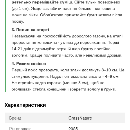
ретельно перемішайте суміш
. Сійте тільки поверхнево
(до 1 см). Якщо заглибити насіння більше - конюшина
може не зійти. Обов'язково прикатайте ґрунт катком після
посіву.
3. Полив на старті
Незважаючи на посухостійкість дорослого газону, на етапі
проростання конюшина чутлива до пересихання. Перші
14-21 днів підтримуйте верхній шар ґрунту постійно
вологим. Краще поливати часто, але невеликими дозами.
4. Режим косіння
Перший покіс проводьте, коли злаки досягнуть 8–10 см. Це
стимулює кущення. Надалі оптимальна висота -
4–6 см
.
Не стрижіть надто коротко (менше 3 см), щоб не
оголювати стебла конюшини і зберегти вологу в ґрунті.
Характеристики
Бренд
GrassNature
Рік врожаю
2025