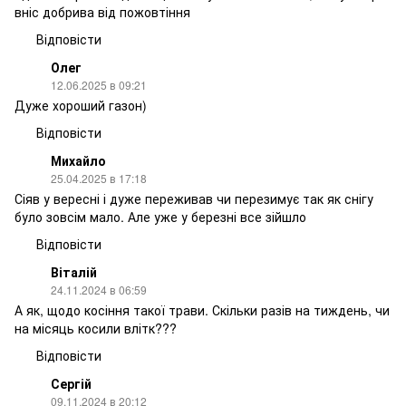
вніс добрива від пожовтіння
Відповісти
Олег
12.06.2025 в 09:21
Дуже хороший газон)
Відповісти
Михайло
25.04.2025 в 17:18
Сіяв у вересні і дуже переживав чи перезимує так як снігу
було зовсім мало. Але уже у березні все зійшло
Відповісти
Віталій
24.11.2024 в 06:59
А як, щодо косіння такої трави. Скільки разів на тиждень, чи
на місяць косили влітк???
Відповісти
Сергій
09.11.2024 в 20:12