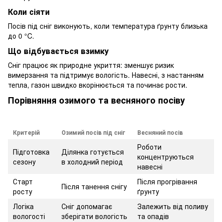
Коли сіяти
Посів під сніг виконують, коли температура ґрунту близька
до 0 °C.
Що відбувається взимку
Сніг працює як природне укриття: зменшує ризик
вимерзання та підтримує вологість. Навесні, з настанням
тепла, газон швидко вкорінюється та починає рости.
Порівняння озимого та весняного посіву
Критерій
Озимий посів під сніг
Весняний посів
Роботи
Підготовка
Ділянка готується
концентруються
сезону
в холодний період
навесні
Старт
Після прогрівання
Після танення снігу
росту
ґрунту
Логіка
Сніг допомагає
Залежить від поливу
вологості
зберігати вологість
та опадів