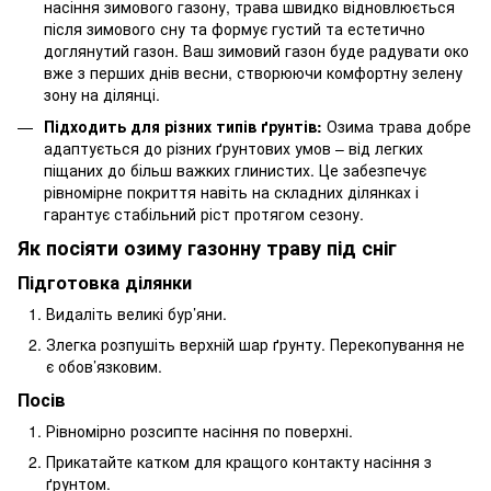
насіння зимового газону, трава швидко відновлюється
після зимового сну та формує густий та естетично
доглянутий газон. Ваш зимовий газон буде радувати око
вже з перших днів весни, створюючи комфортну зелену
зону на ділянці.
Підходить для різних типів ґрунтів:
Озима трава добре
адаптується до різних ґрунтових умов – від легких
піщаних до більш важких глинистих. Це забезпечує
рівномірне покриття навіть на складних ділянках і
гарантує стабільний ріст протягом сезону.
Як посіяти озиму газонну траву під сніг
Підготовка ділянки
Видаліть великі бур’яни.
Злегка розпушіть верхній шар ґрунту. Перекопування не
є обов’язковим.
Посів
Рівномірно розсипте насіння по поверхні.
Прикатайте катком для кращого контакту насіння з
ґрунтом.