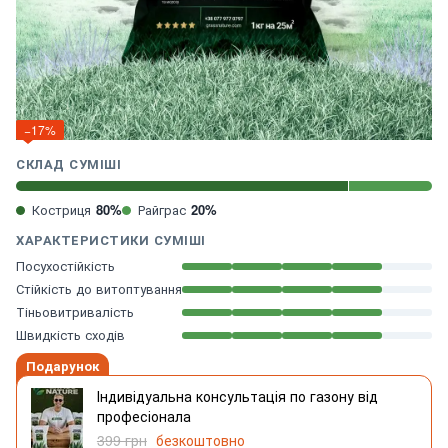
−17%
СКЛАД СУМІШІ
Костриця
80%
Райграс
20%
ХАРАКТЕРИСТИКИ СУМІШІ
Посухостійкість
Стійкість до витоптування
Тіньовитривалість
Швидкість сходів
Подарунок
Індивідуальна консультація по газону від
професіонала
399 грн
безкоштовно