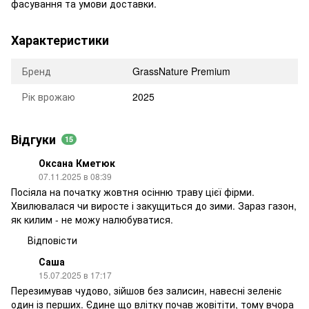
фасування та умови доставки.
Характеристики
Бренд
GrassNature Premium
Рік врожаю
2025
Відгуки
15
Оксана Кметюк
07.11.2025 в 08:39
Посіяла на початку жовтня осінню траву цієї фірми.
Хвилювалася чи виросте і закущиться до зими. Зараз газон,
як килим - не можу налюбуватися.
Відповісти
Саша
15.07.2025 в 17:17
Перезимував чудово, зійшов без залисин, навесні зеленіє
один із перших. Єдине що влітку почав жовітіти, тому вчора