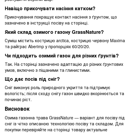
Навіщо прикочувати насіння катком?
Прикочування покращує контакт насіння з ґрунтом, що
зазначено в інструкції посіву на сторінці.
Який склад озимого газону GrassNature?
Суміш містить кострицю arctica, кострицю червону Maxima
та райграс Aberimp у пропорціях 60/20/20.
Чи підходить озимий газон для різних ґрунтів?
Так. На сторінці зазначено адаптацію до різних ґрунтових
умов, включно з піщаними та глинистими.
Що дає посів під сніг?
Сніг виконує роль природного укриття та підтримує
вологість; після сходу снігу газон швидко вкорінюється та
починає ріст.
Висновок
Озима газонна трава GrassNature — варіант для посіву під
сніг із чітко описаною технологією посіву та складом. Для
покупки перевіряйте на сторінці товару актуальне