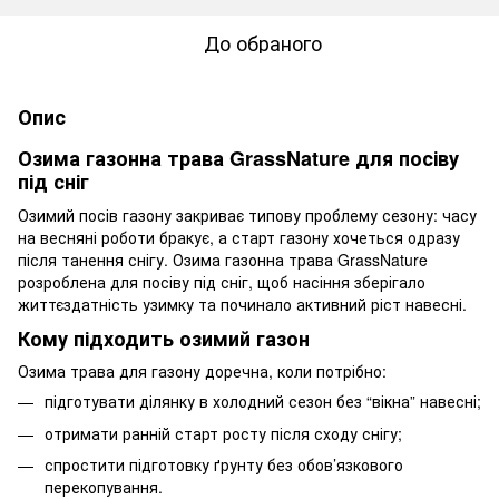
До обраного
Опис
Озима газонна трава GrassNature для посіву
під сніг
Озимий посів газону закриває типову проблему сезону: часу
на весняні роботи бракує, а старт газону хочеться одразу
після танення снігу. Озима газонна трава GrassNature
розроблена для посіву під сніг, щоб насіння зберігало
життєздатність узимку та починало активний ріст навесні.
Кому підходить озимий газон
Озима трава для газону доречна, коли потрібно:
підготувати ділянку в холодний сезон без “вікна” навесні;
отримати ранній старт росту після сходу снігу;
спростити підготовку ґрунту без обов’язкового
перекопування.