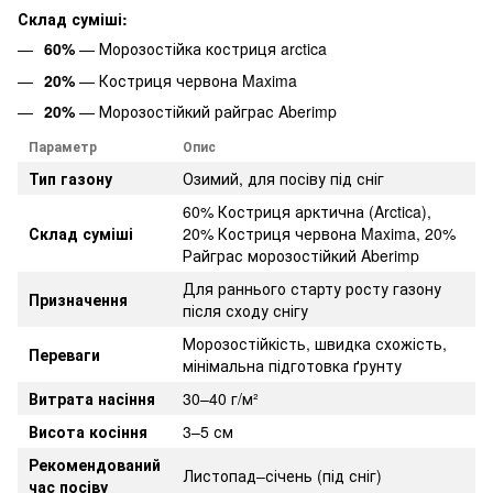
Склад суміші:
60%
— Морозостійка костриця arctica
20%
— Костриця червона Maxima
20%
— Морозостійкий райграс Aberimp
Параметр
Опис
Тип газону
Озимий, для посіву під сніг
60% Костриця арктична (Arctica),
Склад суміші
20% Костриця червона Maxima, 20%
Райграс морозостійкий Aberimp
Для раннього старту росту газону
Призначення
після сходу снігу
Морозостійкість, швидка схожість,
Переваги
мінімальна підготовка ґрунту
Витрата насіння
30–40 г/м²
Висота косіння
3–5 см
Рекомендований
Листопад–січень (під сніг)
час посіву