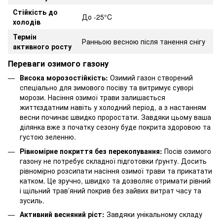
Стійкість до
До -25°C
холодів
Термін
Ранньою весною після танення снігу
активного росту
Переваги озимого газону
Висока морозостійкість:
Озимий газон створений
спеціально для зимового посіву та витримує суворі
морози. Насіння озимої трави залишається
життєздатним навіть у холодний період, а з настанням
весни починає швидко проростати. Завдяки цьому ваша
ділянка вже з початку сезону буде покрита здоровою та
густою зеленню.
Рівномірне покриття без перекопування:
Посів озимого
газону не потребує складної підготовки ґрунту. Досить
рівномірно розсипати насіння озимої трави та прикатати
катком. Це зручно, швидко та дозволяє отримати рівний
і щільний трав’яний покрив без зайвих витрат часу та
зусиль.
Активний весняний ріст:
Завдяки унікальному складу