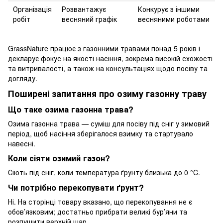
Організація
Розвантажує
Конкурує з іншими
робіт
весняний графік
весняними роботами
GrassNature працює з газонними травами понад 5 років і
декларує фокус на якості насіння, зокрема високій схожості
та витривалості, а також на консультаціях щодо посіву та
догляду.
Поширені запитання про озиму газонну траву
Що таке озима газонна трава?
Озима газонна трава — суміш для посіву під сніг у зимовий
період, щоб насіння зберігалося взимку та стартувало
навесні.
Коли сіяти озимий газон?
Сіють під сніг, коли температура ґрунту близька до 0 °C.
Чи потрібно перекопувати ґрунт?
Ні. На сторінці товару вказано, що перекопування не є
обов’язковим; достатньо прибрати великі бур’яни та
розпушити верхній шар.