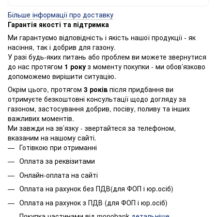
Більше інформації про доставку
Гарантія якості та підтримка
Ми гарантуємо відповідність і якість нашої продукції - як
насіння, так і добрив для газону.
У разі будь-яких питань або проблем ви можете звернутися
до нас протягом
1 року
з моменту покупки - ми обов’язково
допоможемо вирішити ситуацію.
Окрім цього, протягом
3 років
після придбання ви
отримуєте безкоштовні консультації щодо догляду за
газоном, застосування добрив, посіву, поливу та інших
важливих моментів.
Ми завжди на зв’язку - звертайтеся за телефоном,
вказаним на нашому сайті.
Готівкою при отриманні
Оплата за реквізитами
Онлайн-оплата на сайті
Оплата на рахунок без ПДВ(для ФОП і юр.осіб)
Оплата на рахунок з ПДВ (для ФОП і юр.осіб)
Покупка частинами від monobank
детальніше