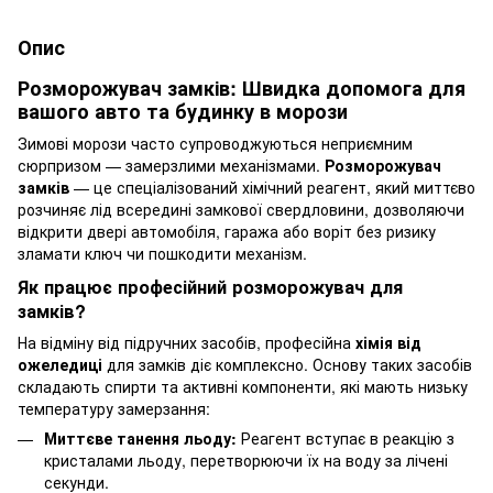
Опис
Розморожувач замків: Швидка допомога для
вашого авто та будинку в морози
Зимові морози часто супроводжуються неприємним
сюрпризом — замерзлими механізмами.
Розморожувач
замків
— це спеціалізований хімічний реагент, який миттєво
розчиняє лід всередині замкової свердловини, дозволяючи
відкрити двері автомобіля, гаража або воріт без ризику
зламати ключ чи пошкодити механізм.
Як працює професійний розморожувач для
замків?
На відміну від підручних засобів, професійна
хімія від
ожеледиці
для замків діє комплексно. Основу таких засобів
складають спирти та активні компоненти, які мають низьку
температуру замерзання:
Миттєве танення льоду:
Реагент вступає в реакцію з
кристалами льоду, перетворюючи їх на воду за лічені
секунди.