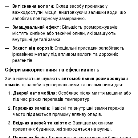
Витіснення вологи:
Склад засобу проникає у
важкодоступні місця, виштовхуючи залишки води, що
запобігає повторному замерзанню.
Змащувальний ефект:
Більшість розморожувачів
містять силікон або технічні оливи, які змащують
внутрішні деталі замка.
Захист від корозії:
Спеціальні присадки запобігають
іржавінню металу під впливом вологи та дорожніх
реагентів.
Сфери використання та ефективність
Хоча найчастіше шукають
автомобільний розморожувач
замків
, ці засоби є універсальними та незамінними для:
Дверей автомобіля:
Особливо після миття машини або
під час різких перепадів температур.
Гаражних замків:
Навісні та внутрішні замки гаражів
часто піддаються прямому впливу опадів.
Вхідних дверей та хвірток:
Захищає механізми
приватних будинків, які знаходяться на вулиці.
Паливних баків:
Допомагає відкрити кришку бака, якщо