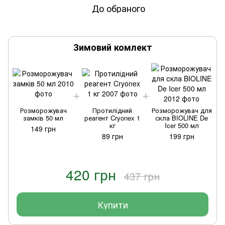
До обраного
Зимовий комлект
Розморожувач
Протилідний
Розморожувач для
замків 50 мл
реагент Cryonex 1
скла BIOLINE De
кг
Icer 500 мл
149 грн
89 грн
199 грн
420 грн
437 грн
Купити