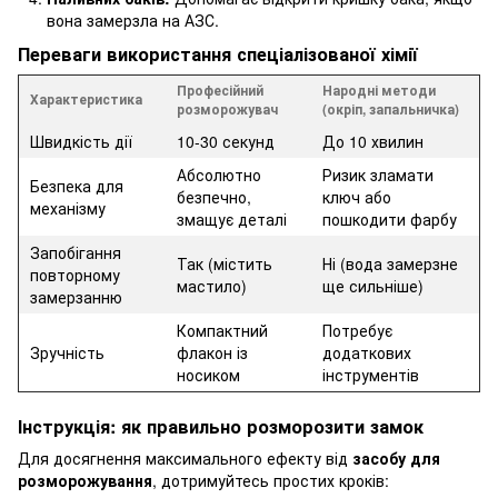
вона замерзла на АЗС.
Переваги використання спеціалізованої хімії
Професійний
Народні методи
Характеристика
розморожувач
(окріп, запальничка)
Швидкість дії
10-30 секунд
До 10 хвилин
Абсолютно
Ризик зламати
Безпека для
безпечно,
ключ або
механізму
змащує деталі
пошкодити фарбу
Запобігання
Так (містить
Ні (вода замерзне
повторному
мастило)
ще сильніше)
замерзанню
Компактний
Потребує
Зручність
флакон із
додаткових
носиком
інструментів
Інструкція: як правильно розморозити замок
Для досягнення максимального ефекту від
засобу для
розморожування
, дотримуйтесь простих кроків: