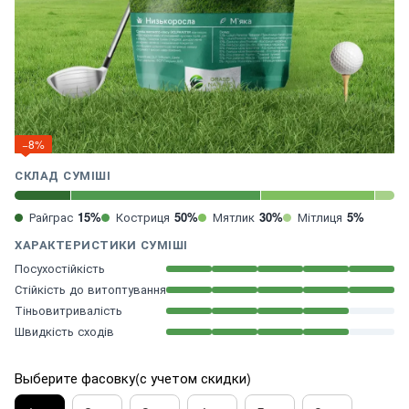
−8%
СКЛАД СУМІШІ
Райграс
15%
Костриця
50%
Мятлик
30%
Мітлиця
5%
ХАРАКТЕРИСТИКИ СУМІШІ
Посухостійкість
Стійкість до витоптування
Тіньовитривалість
Швидкість сходів
Выберите фасовку(с учетом скидки)