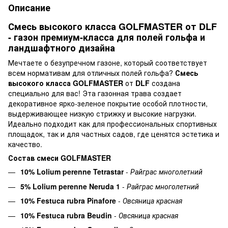
Описание
Смесь высокого класса GOLFMASTER от DLF
- газон премиум-класса для полей гольфа и
ландшафтного дизайна
Мечтаете о безупречном газоне, который соответствует
всем нормативам для отличных полей гольфа?
Смесь
высокого класса GOLFMASTER
от
DLF
создана
специально для вас! Эта газонная трава создает
декоративное ярко-зеленое покрытие особой плотности,
выдерживающее низкую стрижку и высокие нагрузки.
Идеально подходит как для профессиональных спортивных
площадок, так и для частных садов, где ценятся эстетика и
качество.
Состав смеси GOLFMASTER
10% Lolium perenne Tetrastar
-
Райграс многолетний
5% Lolium perenne Neruda 1
-
Райграс многолетний
10% Festuca rubra Pinafore
-
Овсяница красная
10% Festuca rubra Beudin
-
Овсяница красная