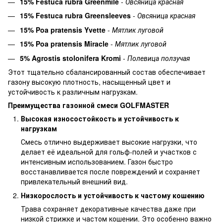
15% Festuca rubra Greenmile
-
Овсяница красная
15% Festuca rubra Greensleeves
-
Овсяница красная
15% Poa pratensis Yvette
-
Мятлик луговой
15% Poa pratensis Miracle
-
Мятлик луговой
5% Agrostis stolonifera Kromi
-
Полевица ползучая
Этот тщательно сбалансированный состав обеспечивает
газону высокую плотность, насыщенный цвет и
устойчивость к различным нагрузкам.
Преимущества газонной смеси GOLFMASTER
Высокая износостойкость и устойчивость к
нагрузкам
Смесь отлично выдерживает высокие нагрузки, что
делает её идеальной для гольф-полей и участков с
интенсивным использованием. Газон быстро
восстанавливается после повреждений и сохраняет
привлекательный внешний вид.
Низкорослость и устойчивость к частому кошению
Трава сохраняет декоративные качества даже при
низкой стрижке и частом кошении. Это особенно важно