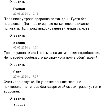
Ответить
Руслан
29.05.2024 в 19:18
Після висіву трава проросла за тиждень. Густа без
проплешин. Доглядати за нею легко головне вчасно
поливати. Після року використання виглядає як нова.
Ответить
оксана
05.05.2024 в 14:34
Трава чудова, м'яка і приємна на дотик дітям подобається.
Не потребує особливого догляду хоча полив обов'язковий.
Ответить
Олег
27.04.2024 в 17:37
Очень рад покупке. На участке раньше газон не
приживался, а теперь благодаря этой смеси трава густая и
здоровая.
Ответить
Андрей