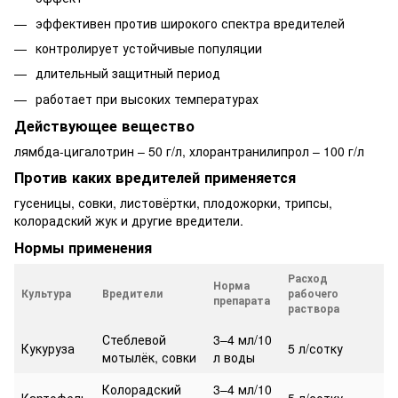
эффективен против широкого спектра вредителей
контролирует устойчивые популяции
длительный защитный период
работает при высоких температурах
Действующее вещество
лямбда-цигалотрин – 50 г/л, хлорантранилипрол – 100 г/л
Против каких вредителей применяется
гусеницы, совки, листовёртки, плодожорки, трипсы,
колорадский жук и другие вредители.
Нормы применения
Расход
Норма
Культура
Вредители
рабочего
препарата
раствора
Стеблевой
3–4 мл/10
Кукуруза
5 л/сотку
мотылёк, совки
л воды
Колорадский
3–4 мл/10