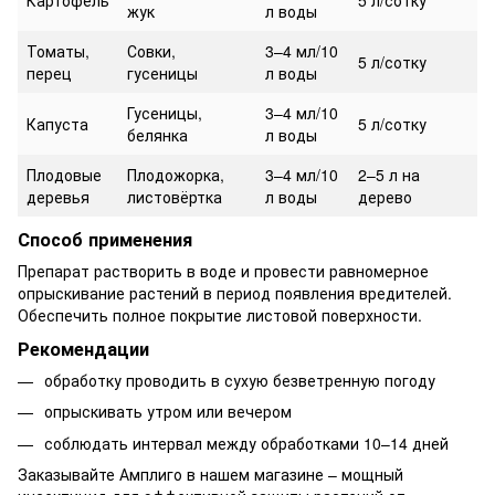
Картофель
5 л/сотку
жук
л воды
Томаты,
Совки,
3–4 мл/10
5 л/сотку
перец
гусеницы
л воды
Гусеницы,
3–4 мл/10
Капуста
5 л/сотку
белянка
л воды
Плодовые
Плодожорка,
3–4 мл/10
2–5 л на
деревья
листовёртка
л воды
дерево
Способ применения
Препарат растворить в воде и провести равномерное
опрыскивание растений в период появления вредителей.
Обеспечить полное покрытие листовой поверхности.
Рекомендации
обработку проводить в сухую безветренную погоду
опрыскивать утром или вечером
соблюдать интервал между обработками 10–14 дней
Заказывайте Амплиго в нашем магазине – мощный