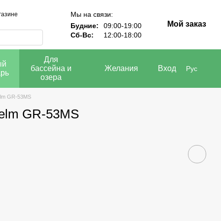
Мы на связи:
газине
Мой заказ
Будние:
09:00-19:00
Сб-Вс:
12:00-18:00
Для
ый
бассейна и
Желания
Вход
Рус
арь
озера
elm GR-53MS
helm GR-53MS