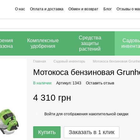
О нас
Оплата и доставка
Обмен и возврат
Блог
Отзывы о ма
Калькулятор добрив
Средства
рения
Комплексные
Садов
защиты
газона
удобрения
инвент
растений
Главная
Садовый инвентарь
Мотокоса бензиновая Grunh
Мотокоса бензиновая Grun
В наличии
Артикул: 1343
Оставить отзыв
4 310 грн
Войти
для отображения накопительной скидки
%
Купить
Заказать в 1 клик