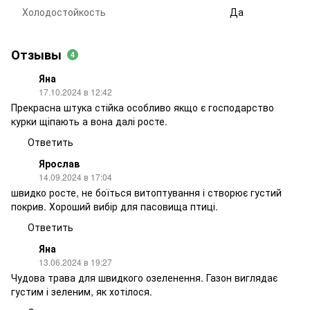
Холодостойкость
Да
Отзывы
4
Яна
17.10.2024 в 12:42
Прекрасна штука стійка особливо якщо є господарство
курки щіпають а вона далі росте.
Ответить
Ярослав
14.09.2024 в 17:04
швидко росте, не боїться витоптування і створює густий
покрив. Хороший вибір для пасовища птиці.
Ответить
Яна
13.06.2024 в 19:27
Чудова трава для швидкого озеленення. Газон виглядає
густим і зеленим, як хотілося.