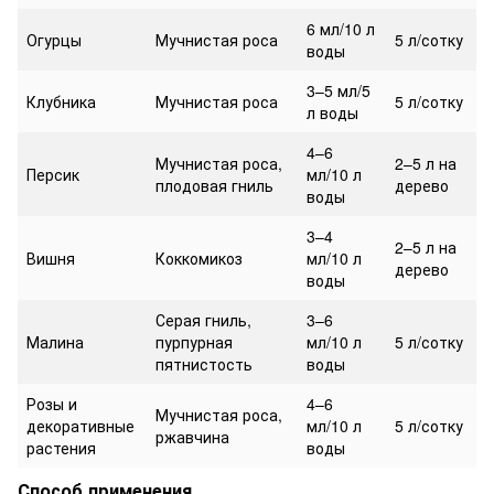
6 мл/10 л
Огурцы
Мучнистая роса
5 л/сотку
воды
3–5 мл/5
Клубника
Мучнистая роса
5 л/сотку
л воды
4–6
Мучнистая роса,
2–5 л на
Персик
мл/10 л
плодовая гниль
дерево
воды
3–4
2–5 л на
Вишня
Коккомикоз
мл/10 л
дерево
воды
Серая гниль,
3–6
Малина
пурпурная
мл/10 л
5 л/сотку
пятнистость
воды
Розы и
4–6
Мучнистая роса,
декоративные
мл/10 л
5 л/сотку
ржавчина
растения
воды
Способ применения