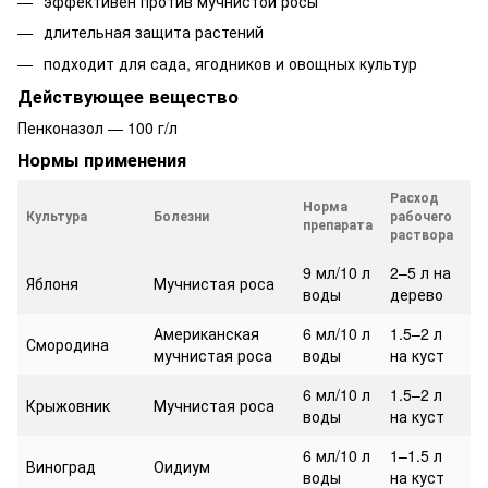
эффективен против мучнистой росы
длительная защита растений
подходит для сада, ягодников и овощных культур
Действующее вещество
Пенконазол — 100 г/л
Нормы применения
Расход
Норма
Культура
Болезни
рабочего
препарата
раствора
9 мл/10 л
2–5 л на
Яблоня
Мучнистая роса
воды
дерево
Американская
6 мл/10 л
1.5–2 л
Смородина
мучнистая роса
воды
на куст
6 мл/10 л
1.5–2 л
Крыжовник
Мучнистая роса
воды
на куст
6 мл/10 л
1–1.5 л
Виноград
Оидиум
воды
на куст