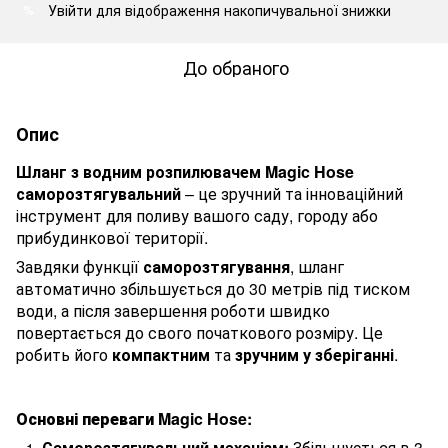
Увійти
для відображення накопичувальної знижки
%
До обраного
Опис
Шланг з водним розпилювачем Magic Hose
саморозтягувальний
– це зручний та інноваційний
інструмент для поливу вашого саду, городу або
прибудинкової території.
Завдяки функції
саморозтягування
, шланг
автоматично збільшується до 30 метрів під тиском
води, а після завершення роботи швидко
повертається до свого початкового розміру. Це
робить його
компактним
та
зручним у зберіганні
.
Основні переваги Magic Hose:
Саморозтягувальний механізм:
Збільшується в 3