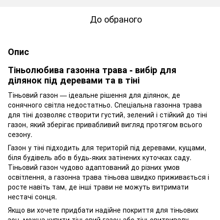
До обраного
Опис
Тіньолюбива газонна трава - вибір для
ділянок під деревами та в тіні
Тіньовий газон — ідеальне рішення для ділянок, де
сонячного світла недостатньо. Спеціальна газонна трава
для тіні дозволяє створити густий, зелений і стійкий до тіні
газон, який зберігає привабливий вигляд протягом всього
сезону.
Газон у тіні підходить для територій під деревами, кущами,
біля будівель або в будь-яких затінених куточках саду.
Тіньовий газон чудово адаптований до різних умов
освітлення, а газонна трава тіньова швидко приживається і
росте навіть там, де інші трави не можуть витримати
нестачі сонця.
Якщо ви хочете придбати надійне покриття для тіньових
зон, можна купити тіньовий газон або тіньовитривалу