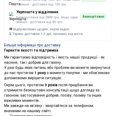
менше - доставка від 130 грн
Укрпошта у відділення
безкоштовно
Безкоштовна від 2999 грн, якщо сума
менше - доставка від 60 грн
🚚 Відправляємо щодня, окрім неділі.
⏳ Термін доставки 1-3 дні, залежно від міста.
Більше інформації про доставку
Гарантія якості та підтримка
Ми гарантуємо відповідність і якість нашої продукції - як
насіння, так і добрив для газону.
У разі будь-яких питань або проблем ви можете звернутися
до нас протягом
1 року
з моменту покупки - ми обов’язково
допоможемо вирішити ситуацію.
Окрім цього, протягом
3 років
після придбання ви
отримуєте безкоштовні консультації щодо догляду за
газоном, застосування добрив, посіву, поливу та інших
важливих моментів.
Ми завжди на зв’язку - звертайтеся за телефоном,
вказаним на нашому сайті.
Готівкою при отриманні