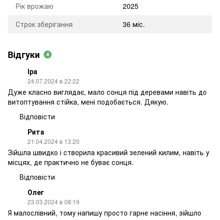
Рік врожаю
2025
Строк зберігання
36 міс.
Відгуки
4
Іра
24.07.2024 в 22:22
Дуже класно виглядає, мало сонця під деревами навіть до
витоптування стійка, мені подобається. Дякую.
Відповісти
Рита
21.04.2024 в 13:20
Зійшла швидко і створила красивий зелений килим, навіть у
місцях, де практично не буває сонця.
Відповісти
Олег
23.03.2024 в 08:19
Я малослівний, тому напишу просто гарне насіння, зійшло