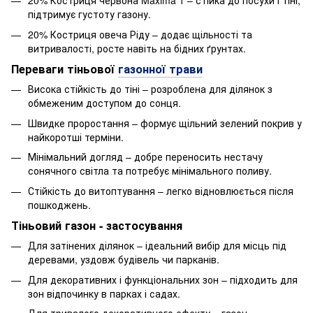
20% Костриця червона Maxima 1 – стійка до посухи і тіні,
підтримує густоту газону.
20% Костриця овеча Ріду – додає щільності та
витривалості, росте навіть на бідних ґрунтах.
Переваги тіньової
газонної трави
Висока стійкість до тіні – розроблена для ділянок з
обмеженим доступом до сонця.
Швидке проростання – формує щільний зелений покрив у
найкоротші терміни.
Мінімальний догляд – добре переносить нестачу
сонячного світла та потребує мінімального поливу.
Стійкість до витоптування – легко відновлюється після
пошкоджень.
Тіньовий газон - застосування
Для затінених ділянок – ідеальний вибір для місць під
деревами, уздовж будівель чи парканів.
Для декоративних і функціональних зон – підходить для
зон відпочинку в парках і садах.