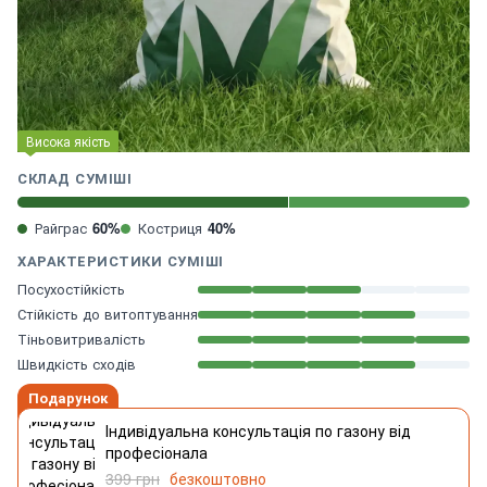
Висока якість
СКЛАД СУМІШІ
Райграс
60%
Костриця
40%
ХАРАКТЕРИСТИКИ СУМІШІ
Посухостійкість
Стійкість до витоптування
Тіньовитривалість
Швидкість сходів
Подарунок
Індивідуальна консультація по газону від
професіонала
399 грн
безкоштовно