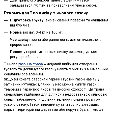
Для тривалого декоративного ефекту – газон
залишається густим та привабливим увесь сезон.
Рекомендації по висіву тіньового газону
Підготовка ґрунту:
вирівнювання поверхні та очищення
від бур’янів.
Норма висіву:
3-4 кг на 100 м².
Час висіву:
весна або рання осінь для оптимального
проростання.
Полив:
у перші тижні після висіву рекомендується
регулярний полив.
Тіньова
газонна трава
– чудовий вибір для створення
густого та доглянутого газону навіть у місцях з мінімальним
сонячним освітленням.
Якщо ви хочете створити гарний і густий газон навіть у
затінених куточках ділянки, у нас можна купити газон
тіньовий з гарантією якості та високої схожості. Ця трава
спеціально підібрана для ділянок з недостатньою кількістю
сонця, забезпечуючи щільний зелений покрив протягом
усього сезону. Газон тіньовий купити зручно для садів,
парків і територій під деревами або поруч з будівлями, де