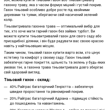
газонну траву, яка з часом формує міцний і густий покрив.
Газон тіньовий особливо добре росте під хвойними
деревами та туями, зберігаючи свій насичений зелений
колір.
Тіньовитривала газонна трава — оптимальний вибір для
тих, хто хоче мати гарний газон без зайвих турбот. Ви
можете купити тіньовитривалий газон для свого саду або
присадибної ділянки, і він буде радувати вас своєю красою
навіть у найтіньовіших місцях.
Таким чином, тіньовий газон купити варто всім, хто цінує
естетику та комфорт у своєму саду. Газон тіньовий
забезпечує гарне покриття, щільність та зелень у будь-яких
умовах тіні, а газонна трава тіньовитривала довго зберігає
свій здоровий вигляд.
Тіньовий газон - склад:
40% Райграс багаторічний Генрієтта – забезпечує
швидке проростання та рівномірний покрив.
20% Райграс багаторічний Адріана – підвищує стійкість
до пошкоджень та навантажень.