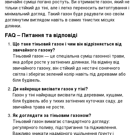
звичайні суміші погано ростуть. Ви отримаєте газон, який не
тільки стійкий до тіні, але і легко переносить витоптування і
мінімальний догляд. Такий газон буде радувати око своїм
доглянутим виглядом навіть в самих тінистих місцях
ділянки.
FAQ – Питання та відповіді
Що таке тіньовий газон і чим він відрізняється від
звичайного газону?
Тіньовий газон — це спеціальна суміш газонної трави,
яка добре росте у затінених ділянках. На відміну від
звичайного газону, він стійкий до нестачі сонячного
світла і зберігає зелений колір навіть під деревами або
біля будівель.
Де найкраще висівати газон у тіні?
Газон у тіні найкраще висівати під деревами, кущами,
біля будівель або у тихих затінених куточках саду, де
звичайна трава не росте.
Як доглядати за тіньовим газоном?
Тіньовий газон вимагає стандартного догляду:
регулярного поливу, підстригання та підживлення.
Важливо уникати надмірного ущільнення ґрунту і