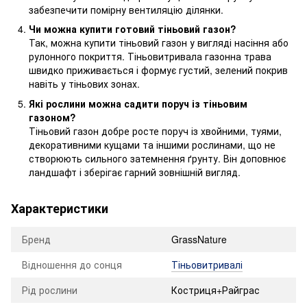
забезпечити помірну вентиляцію ділянки.
Чи можна купити готовий тіньовий газон?
Так, можна купити тіньовий газон у вигляді насіння або
рулонного покриття. Тіньовитривала газонна трава
швидко приживається і формує густий, зелений покрив
навіть у тіньових зонах.
Які рослини можна садити поруч із тіньовим
газоном?
Тіньовий газон добре росте поруч із хвойними, туями,
декоративними кущами та іншими рослинами, що не
створюють сильного затемнення ґрунту. Він доповнює
ландшафт і зберігає гарний зовнішній вигляд.
Характеристики
Бренд
GrassNature
Відношення до сонця
Тіньовитривалі
Рід рослини
Костриця+Райграс