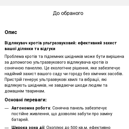
До обраного
Опис
Відлякувач кротів ультразвуковий: ефективний захист
вашої ділянки та відгуки
Проблема кротів та підземних шкідників може бути вирішена
за допомогою ультразвукового відлякувача кротів із
сонячною панеллю. Це екологічне рішення, яке забезпечує
надійний захист вашого саду чи городу без хімічних засобів.
Пристрій генерує ультразвукові хвилі та вібрації, які
відлякують шкідників, не завдаючи шкоди людям та
домашнім тваринам.
Основні переваги:
Автономна робота
: Сонячна панель забезпечує
постійне живлення, що дозволяє забути про заміну
батарей.
Широка зона дії
: Охоплює до 500 кв.м, ефективно