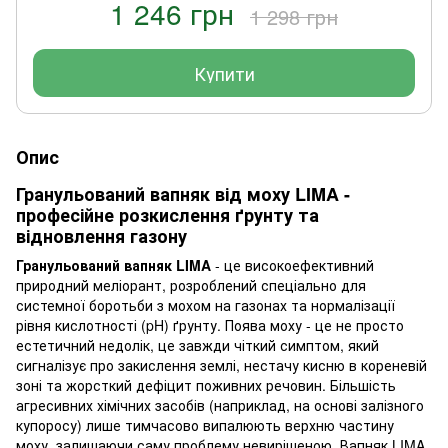
1 246 грн
1 298 грн
Купити
Опис
Гранульований вапняк від моху LIMA -
професійне розкислення ґрунту та
відновлення газону
Гранульований вапняк LIMA
- це високоефективний
природний меліорант, розроблений спеціально для
системної боротьби з мохом на газонах та нормалізації
рівня кислотності (pH) ґрунту. Поява моху - це не просто
естетичний недолік, це завжди чіткий симптом, який
сигналізує про закислення землі, нестачу кисню в кореневій
зоні та жорсткий дефіцит поживних речовин. Більшість
агресивних хімічних засобів (наприклад, на основі залізного
купоросу) лише тимчасово випалюють верхню частину
моху, залишаючи саму проблему невирішеною. Вапняк LIMA