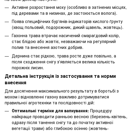
Активне розростання моху (особливо в затінених місцях,
під деревами та в низинах, де застоюється волога).
Поява специфічних бур'янів-індикаторів кислого ґрунту
(хвощ польовий, подорожник, дикий щавель, жовтець).
Газонна трава втрачає насичений смарагдовий колір,
стає блідою або жовтіє, незважаючи на регулярний
полив та внесення азотних добрив.
Дернина стає рідкою, трава росте дуже повільно, а
після сходження снігу з'являється велика кількість
порожніх лисин.
Детальна інструкція із застосування та норми
внесення
Для досягнення максимального результату в боротьбі з
мохом і відновленні газону важливо дотримуватися
правильної агротехніки та послідовності дій:
Оптимальні терміни для вапнування:
Процедуру
найкраще проводити ранньою весною (березень-квітень,
одразу після танення снігу та до початку активної
вегетації трави) або глибокою осінню (жовтень-