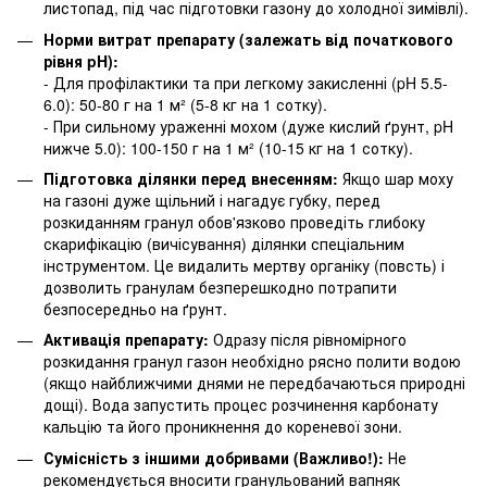
листопад, під час підготовки газону до холодної зимівлі).
Норми витрат препарату (залежать від початкового
рівня pH):
- Для профілактики та при легкому закисленні (pH 5.5-
6.0): 50-80 г на 1 м² (5-8 кг на 1 сотку).
- При сильному ураженні мохом (дуже кислий ґрунт, pH
нижче 5.0): 100-150 г на 1 м² (10-15 кг на 1 сотку).
Підготовка ділянки перед внесенням:
Якщо шар моху
на газоні дуже щільний і нагадує губку, перед
розкиданням гранул обов'язково проведіть глибоку
скарифікацію (вичісування) ділянки спеціальним
інструментом. Це видалить мертву органіку (повсть) і
дозволить гранулам безперешкодно потрапити
безпосередньо на ґрунт.
Активація препарату:
Одразу після рівномірного
розкидання гранул газон необхідно рясно полити водою
(якщо найближчими днями не передбачаються природні
дощі). Вода запустить процес розчинення карбонату
кальцію та його проникнення до кореневої зони.
Сумісність з іншими добривами (Важливо!):
Не
рекомендується вносити гранульований вапняк