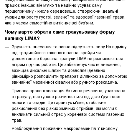
працює інакше: він м'яко та надійно усуває саму
першопричину - кисле середовище, створюючи ідеальні
умови для росту густої, зеленої та здорової газонної трави,
яка з часом самостійно витісняє всі бур'яни.
Чому варто обрати саме гранульовану форму
вапняку LIMA?
Зручність внесення та повна відсутність пилу
На відміну
від традиційного гашеного вапна, крейди чи
доломітового борошна, гранули LIMA не розпилюються
вітром під час роботи. Це забезпечує чисте внесення,
захищає дихальні шляхи та дозволяє ідеально
рівномірно розподілити препарат ділянкою за допомогою
звичайної механічної сівалки або ручного розкидача.
Тривала пролонгована дія
Активна речовина, упакована
в гранулу, поступово розчиняється під дією ґрунтової
вологи та опадів. Це гарантує м'яке, стабільне
розкислення без різких хімічних стрибків, які могли б
викликати сильний стрес у кореневої системи газонних
трав.
Розблокування поживних макроелементів
У кислому