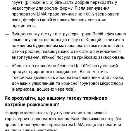
ґрунті (pH нижче 5.5) більшість добрив переходять у
недоступну для рослин форму. Після вапнування
препаратом LIMA трава починає на 100% засвоювати
азот, фосфор і калій із ваших базових сезонних
підживлень.
Зміцнення імунітету та структури трави
Засіб ефективно
компенсує дефіцит кальцію в ґрунті. Кальцій є критично
важливим будівельним матеріалом: він зміцнює клітинні
стінки рослин, підвищує їхню стійкість до інтенсивного
витоптування, літньої посухи та грибкових захворювань.
Абсолютна екологічна безпека
Це 100% натуральний
продукт природного походження. Він не містить
токсичних домішок і є абсолютно безпечним для людей,
домашніх улюбленців та корисної ґрунтової мікрофлори
(наприклад, дощових черв'яків).
Як зрозуміти, що вашому газону терміново
потрібне розкислення?
Надмірна кислотність ґрунту проявляється низкою
характерних агрономічних ознак. Вам обов'язково потрібно
провести вапнування препаратом LIMA, якщо ви помітили
на своїй ділянці наступне: