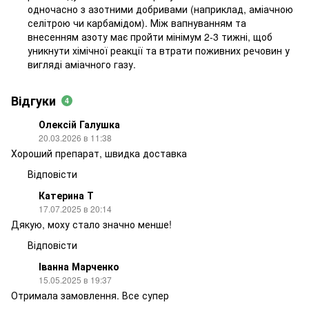
одночасно з азотними добривами (наприклад, аміачною
селітрою чи карбамідом). Між вапнуванням та
внесенням азоту має пройти мінімум 2-3 тижні, щоб
уникнути хімічної реакції та втрати поживних речовин у
вигляді аміачного газу.
Відгуки
4
Олексій Галушка
20.03.2026 в 11:38
Хороший препарат, швидка доставка
Відповісти
Катерина Т
17.07.2025 в 20:14
Дякую, моху стало значно менше!
Відповісти
Іванна Марченко
15.05.2025 в 19:37
Отримала замовлення. Все супер