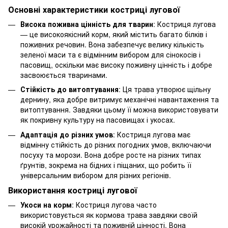
Основні характеристики костриці лугової
Висока поживна цінність для тварин
: Костриця лугова
— це високоякісний корм, який містить багато білків і
поживних речовин. Вона забезпечує велику кількість
зеленої маси та є відмінним вибором для сінокосів і
пасовищ, оскільки має високу поживну цінність і добре
засвоюється тваринами.
Стійкість до витоптування
: Ця трава утворює щільну
дернину, яка добре витримує механічні навантаження та
витоптування. Завдяки цьому її можна використовувати
як покривну культуру на пасовищах і укосах.
Адаптація до різних умов
: Костриця лугова має
відмінну стійкість до різних погодних умов, включаючи
посуху та морози. Вона добре росте на різних типах
ґрунтів, зокрема на бідних і піщаних, що робить її
універсальним вибором для різних регіонів.
Використання костриці лугової
Укоси на корм
: Костриця лугова часто
використовується як кормова трава завдяки своїй
високій урожайності та поживній цінності. Вона