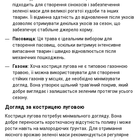
підходить для створення сінокосів і забезпечення
зеленої маси для великої рогатої худоби та інших
тварин. Її відмінна здатність до відновлення після укосів
дозволяє отримувати декілька укосів за сезон, що
забезпечує стабільне джерело корму.
Пасовища
: Ця трава є ідеальним вибором для
створення пасовищ, оскільки витримує інтенсивне
випасання тварин і швидко відновлюється після
механічних пошкоджень.
Газони
: Хоча костриця лугова не є типовою газонною
травою, її можна використовувати для створення
стійких газонів у місцях, де необхідно мінімізувати
догляд. Вона утворює щільний трав'яний покрив, який
добре виглядає і залишається зеленим протягом усього
сезону.
Догляд за кострицею луговою
Костриця лугова потребує мінімального догляду. Вона
добре переносить короткочасну відсутність поливу і може
рости навіть на малородючих ґрунтах. Для отримання
якісного врожаю зеленої маси рекомендується регулярне