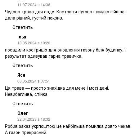
11.07.2024 в 14:36
Чудова трава для саду. Костриця лугова швидко зійшла і
дала рівний, густий покрив.
Ответить
Ілья
18.05.2024 в 10:20
посадили кострицю для оновлення газону біля будинку, і
результат здивував гарна травичка.
Ответить
Яся
08.05.2024 в 07:51
Ця трава — просто знахідка для мене і моєї дачі.
Невибаглива, стійка
Ответить
Олег
22.04.2023 в 18:32
Робив заказ укрпоштою це найбільша помилка довго чекав.
А газон прекрасний.