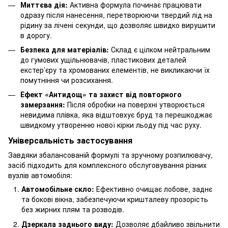
Миттєва дія:
Активна формула починає працювати
одразу після нанесення, перетворюючи твердий лід на
рідину за лічені секунди, що дозволяє швидко вирушити
в дорогу.
Безпека для матеріалів:
Склад є цілком нейтральним
до гумових ущільнювачів, пластикових деталей
екстер’єру та хромованих елементів, не викликаючи їх
помутніння чи розсихання.
Ефект «Антидощ» та захист від повторного
замерзання:
Після обробки на поверхні утворюється
невидима плівка, яка відштовхує бруд та перешкоджає
швидкому утворенню нової кірки льоду під час руху.
Універсальність застосування
Завдяки збалансованій формулі та зручному розпилювачу,
засіб підходить для комплексного обслуговування різних
вузлів автомобіля:
Автомобільне скло:
Ефективно очищає лобове, заднє
та бокові вікна, забезпечуючи кришталеву прозорість
без жирних плям та розводів.
Дзеркала заднього виду:
Дозволяє дбайливо звільнити