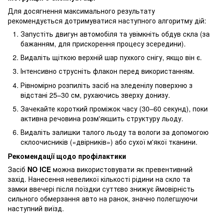
Для досягнення максимального результату
рекомендується дотримуватися наступного алгоритму дій:
Запустіть двигун автомобіля та увімкніть обдув скла (за
бажанням, для прискорення процесу зсередини).
Видаліть щіткою верхній шар пухкого снігу, якщо він є.
Інтенсивно струсніть флакон перед використанням.
Рівномірно розпиліть засіб на зледенілу поверхню з
відстані 25–30 см, рухаючись зверху донизу.
Зачекайте короткий проміжок часу (30–60 секунд), поки
активна речовина розм'якшить структуру льоду.
Видаліть залишки талого льоду та вологи за допомогою
склоочисників («двірників») або сухої м'якої тканини.
Рекомендації щодо профілактики
Засіб
NO ICE
можна використовувати як превентивний
захід. Нанесення невеликої кількості рідини на скло та
замки ввечері після поїздки суттєво знижує ймовірність
сильного обмерзання авто на ранок, значно полегшуючи
наступний виїзд.