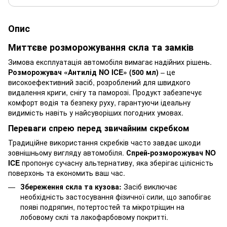
Опис
Миттєве розморожування скла та замків
Зимова експлуатація автомобіля вимагає надійних рішень.
Розморожувач «Антилід NO ICE» (500 мл)
– це
високоефективний засіб, розроблений для швидкого
видалення криги, снігу та паморозі. Продукт забезпечує
комфорт водія та безпеку руху, гарантуючи ідеальну
видимість навіть у найсуворіших погодних умовах.
Переваги спрею перед звичайним скребком
Традиційне використання скребків часто завдає шкоди
зовнішньому вигляду автомобіля.
Спрей-розморожувач NO
ICE
пропонує сучасну альтернативу, яка зберігає цілісність
поверхонь та економить ваш час.
Збереження скла та кузова:
Засіб виключає
необхідність застосування фізичної сили, що запобігає
появі подряпин, потертостей та мікротріщин на
лобовому склі та лакофарбовому покритті.