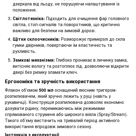
дзеркала від льоду, не порушуючи налаштування їх
положення.
Світлотехніка:
Підходить для очищення фар головного
світла, стоп-сигналів та поворотників, що критично
важливо для безпеки на зимовій дорозі.
Щітки склоочисників:
Розморожує примерзлі до скла
гумки двірників, повертаючи їм еластичність та
рухливість.
Замкові механізми:
Глибоко проникає в личинку замка,
витісняє вологу та розтоплює лід, дозволяючи відкрити
двері без ризику зламати ключ.
Ергономіка та зручність використання
Флакон об'ємом
500 мл
оснащений якісним тригером-
розпилювачем, який зручно лежить у руці (навіть у
рукавичці). Конструкція розпилювача дозволяє економно
дозувати рідину, перемикаючись між режимами
спрямованого струменя або широкого віяла (Spray/Stream).
Такого об’єму вистачить на тривалий період активного
використання впродовж зимового сезону.
Інструкція з експлуатації