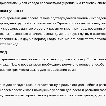
 приближающиеся холода способствуют укреплению корневой сист
ских ученых
ого времени для посева газона подтверждается многими исследова
проведено группой специалистов из Украинского научно-исследоват
изировались данные о росте и развитии газонных трав, посеянных
 газоны, посеянные в начале осени, демонстрируют лучшую всхожес
 посеянными в другие периоды года. Ученые объясняют это опти
этот период.
уход
 времени посева, важно тщательно подготовить почву. Это включа
нажа. После посева газон необходимо регулярно поливать, особен
вы, что критически важно для прорастания семян.
ни для посадки газона играет важную роль в его дальнейшем разв
 посев обеспечивает наилучшие условия для роста и развития газо
подготовки почвы, правильного ухода и выбора сортов травы, адап