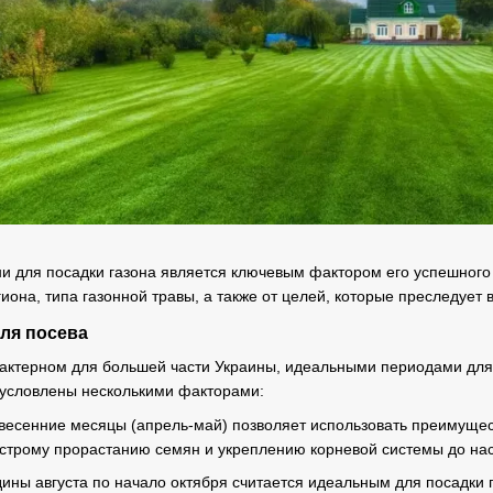
 для посадки газона является ключевым фактором его успешного р
иона, типа газонной травы, а также от целей, которые преследует 
ля посева
актерном для большей части Украины, идеальными периодами для п
условлены несколькими факторами:
в весенние месяцы (апрель-май) позволяет использовать преимущес
ыстрому прорастанию семян и укреплению корневой системы до на
дины августа по начало октября считается идеальным для посадки г