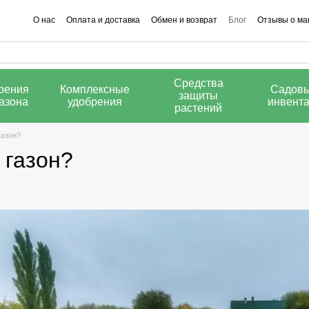
О нас
Оплата и доставка
Обмен и возврат
Блог
Отзывы о ма
Калькулятор добрив
Средства
рения
Комплексные
Садов
защиты
газона
удобрения
инвент
растений
газон?
 газон?