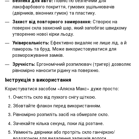
Безпека для авто:
Повністю безпечний для
лакофарбового покриття, гумових ущільнювачів
(двірників, віконних гумок) та пластику.
Захист від повторного замерзання:
Створює на
поверхні скла захисний шар, який запобігає швидкому
утворенню нової кірки льоду.
Універсальність:
Ефективно видаляє не лише лід, а й
паморозь та бруд. Може використовуватися для
розморожування замків.
Зручність:
Ергономічний розпилювач (тригер) дозволяє
рівномірно наносити рідину на поверхню.
Інструкція з використання
Користуватися засобом «Аляска Макс» дуже просто:
Очистіть скло від пухкого снігу щіткою.
Збовтайте флакон перед використанням.
Рівномірно розпиліть засіб на обмерзле скло.
Зачекайте кілька секунд, поки лід розтане.
Увімкніть двірники або протріть скло ганчіркою/
водозгоном для видалення залишків вологи.