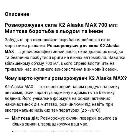
Описание
Розморожувач скла K2 Alaska MAX 700 мл:
Миттєва боротьба з льодом та інеєм
Забудьте про виснажливе шкрябання лобового скла
морозними ранками.
Розморожувач для скла K2 Alaska
MAX
— це високоефективний засіб, який дозволяє швидко
та безпечно позбутися криги на вікнах автомобіля. Завдяки
збільшеному об'єму 700 мл, цього спрею вистачить на
тривалий час активного використання в зимовий сезон.
Чому варто купити розморожувач K2 Alaska MAX?
K2 Alaska MAX — це перевірений часом продукт на ринку
автохімії, який гарантує відмінну видимість та безпеку
водіння. Його унікальна формула на основі активних
наночастинок діє миттєво, розчиняючи лід навіть при
екстремально низьких температурах (до -70°C).
Миттєва дія:
Розморожує скляні поверхні всього за
кілька хвилин, заощаджуючи ваш час.